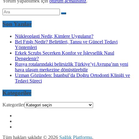
Yorum yapabilmek için
oturum açmalısınız
.
Son Yazılar
Nükleoplasti Nedir, Kimlere Uygulanır?
Bel Fıtığı Nedir? Belirtileri, Tanısı ve Güncel Tedavi
Yöntemleri
Erkek Scrubs Seçerken Konfor ve İşlevsellik Nasıl
Dengelenir?
Rusya rotalarındaki belirsizlik Türkiye’yi Avrupa’nın yeni
hava ulaşım merkezine dönüştürebilir
Uzman Gözünden: İstanbul’da Doğru Ortodonti Kliniği ve
Tedavi Süreci
Kategoriler
Kategoriler
Tüm hakları saklıdır © 2026
Sağlık Platformu
.