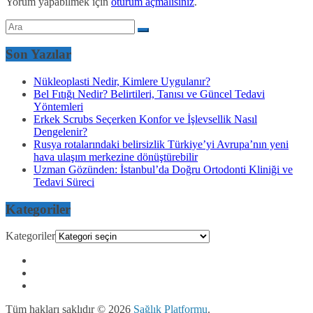
Yorum yapabilmek için
oturum açmalısınız
.
Son Yazılar
Nükleoplasti Nedir, Kimlere Uygulanır?
Bel Fıtığı Nedir? Belirtileri, Tanısı ve Güncel Tedavi
Yöntemleri
Erkek Scrubs Seçerken Konfor ve İşlevsellik Nasıl
Dengelenir?
Rusya rotalarındaki belirsizlik Türkiye’yi Avrupa’nın yeni
hava ulaşım merkezine dönüştürebilir
Uzman Gözünden: İstanbul’da Doğru Ortodonti Kliniği ve
Tedavi Süreci
Kategoriler
Kategoriler
Tüm hakları saklıdır © 2026
Sağlık Platformu
.