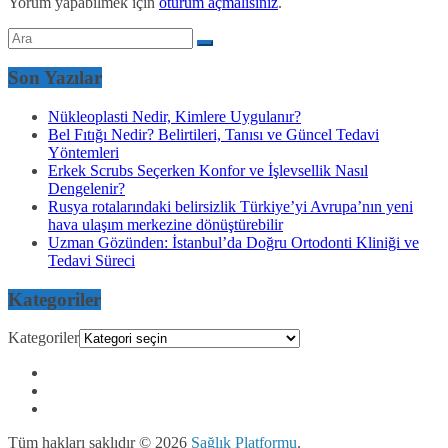
Yorum yapabilmek için
oturum açmalısınız
.
Son Yazılar
Nükleoplasti Nedir, Kimlere Uygulanır?
Bel Fıtığı Nedir? Belirtileri, Tanısı ve Güncel Tedavi
Yöntemleri
Erkek Scrubs Seçerken Konfor ve İşlevsellik Nasıl
Dengelenir?
Rusya rotalarındaki belirsizlik Türkiye’yi Avrupa’nın yeni
hava ulaşım merkezine dönüştürebilir
Uzman Gözünden: İstanbul’da Doğru Ortodonti Kliniği ve
Tedavi Süreci
Kategoriler
Kategoriler
Tüm hakları saklıdır © 2026
Sağlık Platformu
.