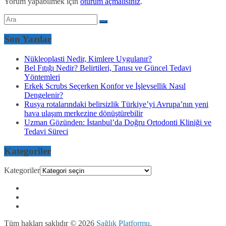
Yorum yapabilmek için
oturum açmalısınız
.
Son Yazılar
Nükleoplasti Nedir, Kimlere Uygulanır?
Bel Fıtığı Nedir? Belirtileri, Tanısı ve Güncel Tedavi
Yöntemleri
Erkek Scrubs Seçerken Konfor ve İşlevsellik Nasıl
Dengelenir?
Rusya rotalarındaki belirsizlik Türkiye’yi Avrupa’nın yeni
hava ulaşım merkezine dönüştürebilir
Uzman Gözünden: İstanbul’da Doğru Ortodonti Kliniği ve
Tedavi Süreci
Kategoriler
Kategoriler
Tüm hakları saklıdır © 2026
Sağlık Platformu
.