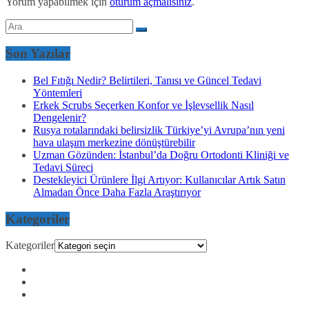
Yorum yapabilmek için
oturum açmalısınız
.
Son Yazılar
Bel Fıtığı Nedir? Belirtileri, Tanısı ve Güncel Tedavi
Yöntemleri
Erkek Scrubs Seçerken Konfor ve İşlevsellik Nasıl
Dengelenir?
Rusya rotalarındaki belirsizlik Türkiye’yi Avrupa’nın yeni
hava ulaşım merkezine dönüştürebilir
Uzman Gözünden: İstanbul’da Doğru Ortodonti Kliniği ve
Tedavi Süreci
Destekleyici Ürünlere İlgi Artıyor: Kullanıcılar Artık Satın
Almadan Önce Daha Fazla Araştırıyor
Kategoriler
Kategoriler