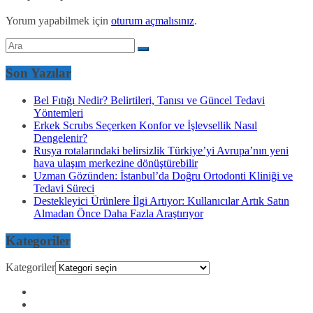
Yorum yapabilmek için
oturum açmalısınız
.
Son Yazılar
Bel Fıtığı Nedir? Belirtileri, Tanısı ve Güncel Tedavi
Yöntemleri
Erkek Scrubs Seçerken Konfor ve İşlevsellik Nasıl
Dengelenir?
Rusya rotalarındaki belirsizlik Türkiye’yi Avrupa’nın yeni
hava ulaşım merkezine dönüştürebilir
Uzman Gözünden: İstanbul’da Doğru Ortodonti Kliniği ve
Tedavi Süreci
Destekleyici Ürünlere İlgi Artıyor: Kullanıcılar Artık Satın
Almadan Önce Daha Fazla Araştırıyor
Kategoriler
Kategoriler