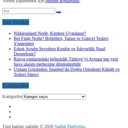
Yorum yapabilmek için
oturum açmalısınız
.
Son Yazılar
Nükleoplasti Nedir, Kimlere Uygulanır?
Bel Fıtığı Nedir? Belirtileri, Tanısı ve Güncel Tedavi
Yöntemleri
Erkek Scrubs Seçerken Konfor ve İşlevsellik Nasıl
Dengelenir?
Rusya rotalarındaki belirsizlik Türkiye’yi Avrupa’nın yeni
hava ulaşım merkezine dönüştürebilir
Uzman Gözünden: İstanbul’da Doğru Ortodonti Kliniği ve
Tedavi Süreci
Kategoriler
Kategoriler
Tüm hakları saklıdır © 2026
Sağlık Platformu
.