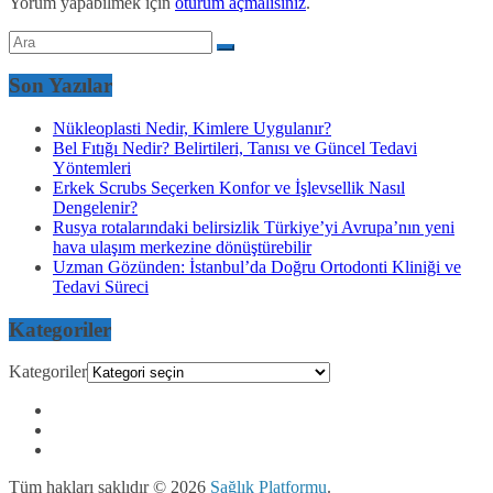
Yorum yapabilmek için
oturum açmalısınız
.
Son Yazılar
Nükleoplasti Nedir, Kimlere Uygulanır?
Bel Fıtığı Nedir? Belirtileri, Tanısı ve Güncel Tedavi
Yöntemleri
Erkek Scrubs Seçerken Konfor ve İşlevsellik Nasıl
Dengelenir?
Rusya rotalarındaki belirsizlik Türkiye’yi Avrupa’nın yeni
hava ulaşım merkezine dönüştürebilir
Uzman Gözünden: İstanbul’da Doğru Ortodonti Kliniği ve
Tedavi Süreci
Kategoriler
Kategoriler
Tüm hakları saklıdır © 2026
Sağlık Platformu
.