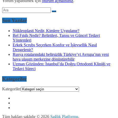
Yorum yapabilmek için
oturum açmalısınız
.
Son Yazılar
Nükleoplasti Nedir, Kimlere Uygulanır?
Bel Fıtığı Nedir? Belirtileri, Tanısı ve Güncel Tedavi
Yöntemleri
Erkek Scrubs Seçerken Konfor ve İşlevsellik Nasıl
Dengelenir?
Rusya rotalarındaki belirsizlik Türkiye’yi Avrupa’nın yeni
hava ulaşım merkezine dönüştürebilir
Uzman Gözünden: İstanbul’da Doğru Ortodonti Kliniği ve
Tedavi Süreci
Kategoriler
Kategoriler
Tüm hakları saklıdır © 2026
Sağlık Platformu
.