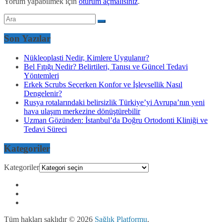
Yorum yapabilmek için
oturum açmalısınız
.
Son Yazılar
Nükleoplasti Nedir, Kimlere Uygulanır?
Bel Fıtığı Nedir? Belirtileri, Tanısı ve Güncel Tedavi
Yöntemleri
Erkek Scrubs Seçerken Konfor ve İşlevsellik Nasıl
Dengelenir?
Rusya rotalarındaki belirsizlik Türkiye’yi Avrupa’nın yeni
hava ulaşım merkezine dönüştürebilir
Uzman Gözünden: İstanbul’da Doğru Ortodonti Kliniği ve
Tedavi Süreci
Kategoriler
Kategoriler
Tüm hakları saklıdır © 2026
Sağlık Platformu
.