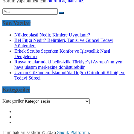
Yorum yapabilmek için
oturum açmalısınız
.
Son Yazılar
Nükleoplasti Nedir, Kimlere Uygulanır?
Bel Fıtığı Nedir? Belirtileri, Tanısı ve Güncel Tedavi
Yöntemleri
Erkek Scrubs Seçerken Konfor ve İşlevsellik Nasıl
Dengelenir?
Rusya rotalarındaki belirsizlik Türkiye’yi Avrupa’nın yeni
hava ulaşım merkezine dönüştürebilir
Uzman Gözünden: İstanbul’da Doğru Ortodonti Kliniği ve
Tedavi Süreci
Kategoriler
Kategoriler
Tüm hakları saklıdır © 2026
Sağlık Platformu
.