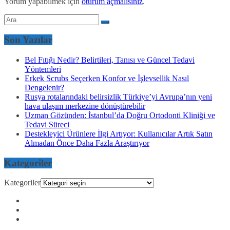
Yorum yapabilmek için
oturum açmalısınız
.
Son Yazılar
Bel Fıtığı Nedir? Belirtileri, Tanısı ve Güncel Tedavi
Yöntemleri
Erkek Scrubs Seçerken Konfor ve İşlevsellik Nasıl
Dengelenir?
Rusya rotalarındaki belirsizlik Türkiye’yi Avrupa’nın yeni
hava ulaşım merkezine dönüştürebilir
Uzman Gözünden: İstanbul’da Doğru Ortodonti Kliniği ve
Tedavi Süreci
Destekleyici Ürünlere İlgi Artıyor: Kullanıcılar Artık Satın
Almadan Önce Daha Fazla Araştırıyor
Kategoriler
Kategoriler