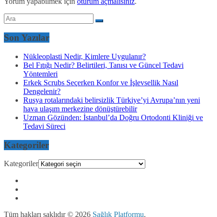
Yorum yapabilmek için
oturum açmalısınız
.
Son Yazılar
Nükleoplasti Nedir, Kimlere Uygulanır?
Bel Fıtığı Nedir? Belirtileri, Tanısı ve Güncel Tedavi
Yöntemleri
Erkek Scrubs Seçerken Konfor ve İşlevsellik Nasıl
Dengelenir?
Rusya rotalarındaki belirsizlik Türkiye’yi Avrupa’nın yeni
hava ulaşım merkezine dönüştürebilir
Uzman Gözünden: İstanbul’da Doğru Ortodonti Kliniği ve
Tedavi Süreci
Kategoriler
Kategoriler
Tüm hakları saklıdır © 2026
Sağlık Platformu
.