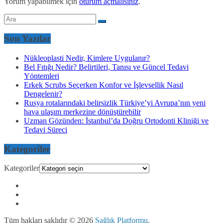
Yorum yapabilmek için
oturum açmalısınız
.
Son Yazılar
Nükleoplasti Nedir, Kimlere Uygulanır?
Bel Fıtığı Nedir? Belirtileri, Tanısı ve Güncel Tedavi
Yöntemleri
Erkek Scrubs Seçerken Konfor ve İşlevsellik Nasıl
Dengelenir?
Rusya rotalarındaki belirsizlik Türkiye’yi Avrupa’nın yeni
hava ulaşım merkezine dönüştürebilir
Uzman Gözünden: İstanbul’da Doğru Ortodonti Kliniği ve
Tedavi Süreci
Kategoriler
Kategoriler
Tüm hakları saklıdır © 2026
Sağlık Platformu
.