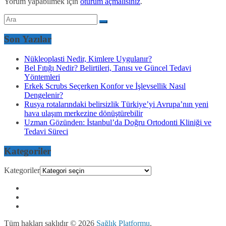
Yorum yapabilmek için
oturum açmalısınız
.
Son Yazılar
Nükleoplasti Nedir, Kimlere Uygulanır?
Bel Fıtığı Nedir? Belirtileri, Tanısı ve Güncel Tedavi
Yöntemleri
Erkek Scrubs Seçerken Konfor ve İşlevsellik Nasıl
Dengelenir?
Rusya rotalarındaki belirsizlik Türkiye’yi Avrupa’nın yeni
hava ulaşım merkezine dönüştürebilir
Uzman Gözünden: İstanbul’da Doğru Ortodonti Kliniği ve
Tedavi Süreci
Kategoriler
Kategoriler
Tüm hakları saklıdır © 2026
Sağlık Platformu
.