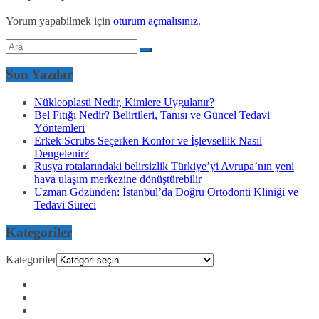
Yorum yapabilmek için
oturum açmalısınız
.
Son Yazılar
Nükleoplasti Nedir, Kimlere Uygulanır?
Bel Fıtığı Nedir? Belirtileri, Tanısı ve Güncel Tedavi
Yöntemleri
Erkek Scrubs Seçerken Konfor ve İşlevsellik Nasıl
Dengelenir?
Rusya rotalarındaki belirsizlik Türkiye’yi Avrupa’nın yeni
hava ulaşım merkezine dönüştürebilir
Uzman Gözünden: İstanbul’da Doğru Ortodonti Kliniği ve
Tedavi Süreci
Kategoriler
Kategoriler