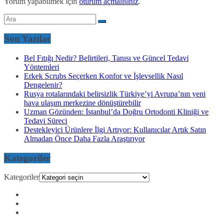
Yorum yapabilmek için
oturum açmalısınız
.
Son Yazılar
Bel Fıtığı Nedir? Belirtileri, Tanısı ve Güncel Tedavi
Yöntemleri
Erkek Scrubs Seçerken Konfor ve İşlevsellik Nasıl
Dengelenir?
Rusya rotalarındaki belirsizlik Türkiye’yi Avrupa’nın yeni
hava ulaşım merkezine dönüştürebilir
Uzman Gözünden: İstanbul’da Doğru Ortodonti Kliniği ve
Tedavi Süreci
Destekleyici Ürünlere İlgi Artıyor: Kullanıcılar Artık Satın
Almadan Önce Daha Fazla Araştırıyor
Kategoriler
Kategoriler