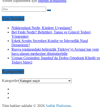
Yorum yapabilmek için
oturum açmalısınız
.
Son Yazılar
Nükleoplasti Nedir, Kimlere Uygulanır?
Bel Fıtığı Nedir? Belirtileri, Tanısı ve Güncel Tedavi
Yöntemleri
Erkek Scrubs Seçerken Konfor ve İşlevsellik Nasıl
Dengelenir?
Rusya rotalarındaki belirsizlik Türkiye’yi Avrupa’nın yeni
hava ulaşım merkezine dönüştürebilir
Uzman Gözünden: İstanbul’da Doğru Ortodonti Kliniği ve
Tedavi Süreci
Kategoriler
Kategoriler
Tüm hakları saklıdır © 2026
Sağlık Platformu
.