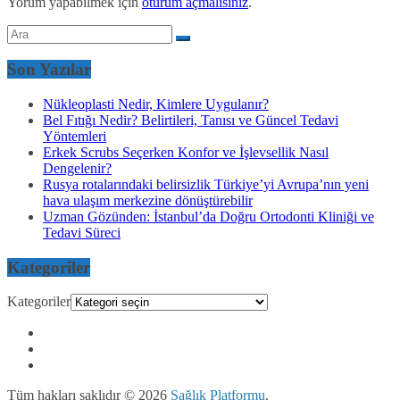
Yorum yapabilmek için
oturum açmalısınız
.
Son Yazılar
Nükleoplasti Nedir, Kimlere Uygulanır?
Bel Fıtığı Nedir? Belirtileri, Tanısı ve Güncel Tedavi
Yöntemleri
Erkek Scrubs Seçerken Konfor ve İşlevsellik Nasıl
Dengelenir?
Rusya rotalarındaki belirsizlik Türkiye’yi Avrupa’nın yeni
hava ulaşım merkezine dönüştürebilir
Uzman Gözünden: İstanbul’da Doğru Ortodonti Kliniği ve
Tedavi Süreci
Kategoriler
Kategoriler
Tüm hakları saklıdır © 2026
Sağlık Platformu
.