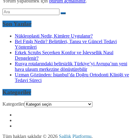
Yorum yapabilmek için
oturum açmalısınız
.
Son Yazılar
Nükleoplasti Nedir, Kimlere Uygulanır?
Bel Fıtığı Nedir? Belirtileri, Tanısı ve Güncel Tedavi
Yöntemleri
Erkek Scrubs Seçerken Konfor ve İşlevsellik Nasıl
Dengelenir?
Rusya rotalarındaki belirsizlik Türkiye’yi Avrupa’nın yeni
hava ulaşım merkezine dönüştürebilir
Uzman Gözünden: İstanbul’da Doğru Ortodonti Kliniği ve
Tedavi Süreci
Kategoriler
Kategoriler
Tüm hakları saklıdır © 2026
Sağlık Platformu
.