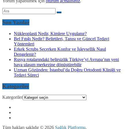
Yorum yapabilmek için
oturum açmalısınız
.
Son Yazılar
Nükleoplasti Nedir, Kimlere Uygulanır?
Bel Fıtığı Nedir? Belirtileri, Tanısı ve Güncel Tedavi
Yöntemleri
Erkek Scrubs Seçerken Konfor ve İşlevsellik Nasıl
Dengelenir?
Rusya rotalarındaki belirsizlik Türkiye’yi Avrupa’nın yeni
hava ulaşım merkezine dönüştürebilir
Uzman Gözünden: İstanbul’da Doğru Ortodonti Kliniği ve
Tedavi Süreci
Kategoriler
Kategoriler
Tüm hakları saklıdır © 2026
Sağlık Platformu
.