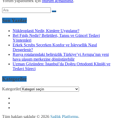
Yorum yapabilmek için
oturum açmalısınız
.
Son Yazılar
Nükleoplasti Nedir, Kimlere Uygulanır?
Bel Fıtığı Nedir? Belirtileri, Tanısı ve Güncel Tedavi
Yöntemleri
Erkek Scrubs Seçerken Konfor ve İşlevsellik Nasıl
Dengelenir?
Rusya rotalarındaki belirsizlik Türkiye’yi Avrupa’nın yeni
hava ulaşım merkezine dönüştürebilir
Uzman Gözünden: İstanbul’da Doğru Ortodonti Kliniği ve
Tedavi Süreci
Kategoriler
Kategoriler
Tüm hakları saklıdır © 2026
Sağlık Platformu
.