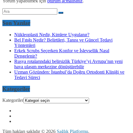
Yorum yapabilmek için
oturum açmalısınız
.
Son Yazılar
Nükleoplasti Nedir, Kimlere Uygulanır?
Bel Fıtığı Nedir? Belirtileri, Tanısı ve Güncel Tedavi
Yöntemleri
Erkek Scrubs Seçerken Konfor ve İşlevsellik Nasıl
Dengelenir?
Rusya rotalarındaki belirsizlik Türkiye’yi Avrupa’nın yeni
hava ulaşım merkezine dönüştürebilir
Uzman Gözünden: İstanbul’da Doğru Ortodonti Kliniği ve
Tedavi Süreci
Kategoriler
Kategoriler
Tüm hakları saklıdır © 2026
Sağlık Platformu
.