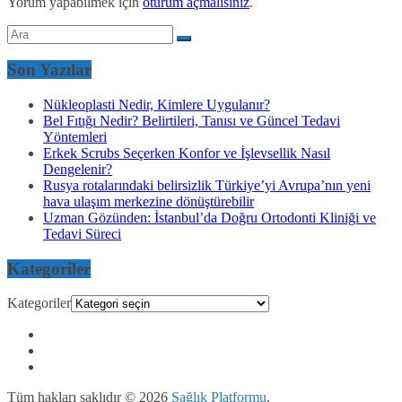
Yorum yapabilmek için
oturum açmalısınız
.
Son Yazılar
Nükleoplasti Nedir, Kimlere Uygulanır?
Bel Fıtığı Nedir? Belirtileri, Tanısı ve Güncel Tedavi
Yöntemleri
Erkek Scrubs Seçerken Konfor ve İşlevsellik Nasıl
Dengelenir?
Rusya rotalarındaki belirsizlik Türkiye’yi Avrupa’nın yeni
hava ulaşım merkezine dönüştürebilir
Uzman Gözünden: İstanbul’da Doğru Ortodonti Kliniği ve
Tedavi Süreci
Kategoriler
Kategoriler
Tüm hakları saklıdır © 2026
Sağlık Platformu
.