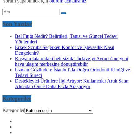
Yorum yapabilmek için
oturum açmalısınız
.
Son Yazılar
Bel Fıtığı Nedir? Belirtileri, Tanısı ve Güncel Tedavi
Yöntemleri
Erkek Scrubs Seçerken Konfor ve İşlevsellik Nasıl
Dengelenir?
Rusya rotalarındaki belirsizlik Türkiye’yi Avrupa’nın yeni
hava ulaşım merkezine dönüştürebilir
Uzman Gözünden: İstanbul’da Doğru Ortodonti Kliniği ve
Tedavi Süreci
Destekleyici Ürünlere İlgi Artıyor: Kullanıcılar Artık Satın
Almadan Önce Daha Fazla Araştırıyor
Kategoriler
Kategoriler