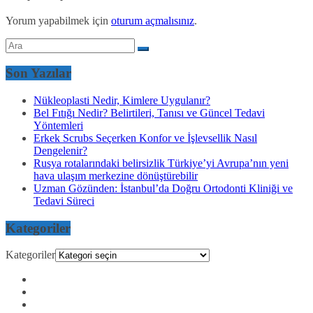
Yorum yapabilmek için
oturum açmalısınız
.
Son Yazılar
Nükleoplasti Nedir, Kimlere Uygulanır?
Bel Fıtığı Nedir? Belirtileri, Tanısı ve Güncel Tedavi
Yöntemleri
Erkek Scrubs Seçerken Konfor ve İşlevsellik Nasıl
Dengelenir?
Rusya rotalarındaki belirsizlik Türkiye’yi Avrupa’nın yeni
hava ulaşım merkezine dönüştürebilir
Uzman Gözünden: İstanbul’da Doğru Ortodonti Kliniği ve
Tedavi Süreci
Kategoriler
Kategoriler