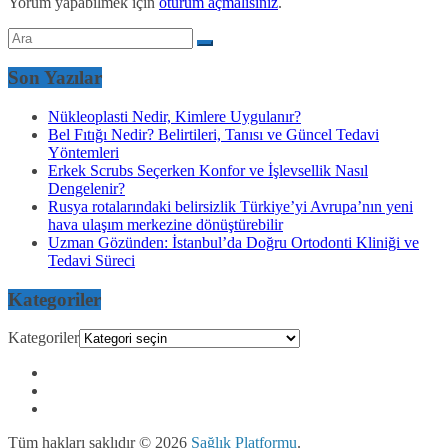
Yorum yapabilmek için
oturum açmalısınız
.
Son Yazılar
Nükleoplasti Nedir, Kimlere Uygulanır?
Bel Fıtığı Nedir? Belirtileri, Tanısı ve Güncel Tedavi
Yöntemleri
Erkek Scrubs Seçerken Konfor ve İşlevsellik Nasıl
Dengelenir?
Rusya rotalarındaki belirsizlik Türkiye’yi Avrupa’nın yeni
hava ulaşım merkezine dönüştürebilir
Uzman Gözünden: İstanbul’da Doğru Ortodonti Kliniği ve
Tedavi Süreci
Kategoriler
Kategoriler
Tüm hakları saklıdır © 2026
Sağlık Platformu
.