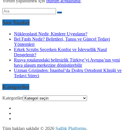
Yorum yapabilmek için
oturum açmalısınız
.
Son Yazılar
Nükleoplasti Nedir, Kimlere Uygulanır?
Bel Fıtığı Nedir? Belirtileri, Tanısı ve Güncel Tedavi
Yöntemleri
Erkek Scrubs Seçerken Konfor ve İşlevsellik Nasıl
Dengelenir?
Rusya rotalarındaki belirsizlik Türkiye’yi Avrupa’nın yeni
hava ulaşım merkezine dönüştürebilir
Uzman Gözünden: İstanbul’da Doğru Ortodonti Kliniği ve
Tedavi Süreci
Kategoriler
Kategoriler
Tüm hakları saklıdır © 2026
Sağlık Platformu
.