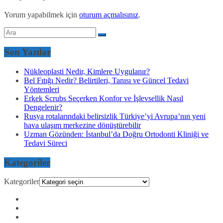
Yorum yapabilmek için
oturum açmalısınız
.
Son Yazılar
Nükleoplasti Nedir, Kimlere Uygulanır?
Bel Fıtığı Nedir? Belirtileri, Tanısı ve Güncel Tedavi
Yöntemleri
Erkek Scrubs Seçerken Konfor ve İşlevsellik Nasıl
Dengelenir?
Rusya rotalarındaki belirsizlik Türkiye’yi Avrupa’nın yeni
hava ulaşım merkezine dönüştürebilir
Uzman Gözünden: İstanbul’da Doğru Ortodonti Kliniği ve
Tedavi Süreci
Kategoriler
Kategoriler