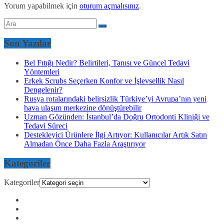
Yorum yapabilmek için
oturum açmalısınız
.
Son Yazılar
Bel Fıtığı Nedir? Belirtileri, Tanısı ve Güncel Tedavi
Yöntemleri
Erkek Scrubs Seçerken Konfor ve İşlevsellik Nasıl
Dengelenir?
Rusya rotalarındaki belirsizlik Türkiye’yi Avrupa’nın yeni
hava ulaşım merkezine dönüştürebilir
Uzman Gözünden: İstanbul’da Doğru Ortodonti Kliniği ve
Tedavi Süreci
Destekleyici Ürünlere İlgi Artıyor: Kullanıcılar Artık Satın
Almadan Önce Daha Fazla Araştırıyor
Kategoriler
Kategoriler