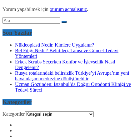
Yorum yapabilmek için
oturum açmalısınız
.
Son Yazılar
Nükleoplasti Nedir, Kimlere Uygulanır?
Bel Fıtığı Nedir? Belirtileri, Tanısı ve Güncel Tedavi
Yöntemleri
Erkek Scrubs Seçerken Konfor ve İşlevsellik Nasıl
Dengelenir?
Rusya rotalarındaki belirsizlik Türkiye’yi Avrupa’nın yeni
hava ulaşım merkezine dönüştürebilir
Uzman Gözünden: İstanbul’da Doğru Ortodonti Kliniği ve
Tedavi Süreci
Kategoriler
Kategoriler