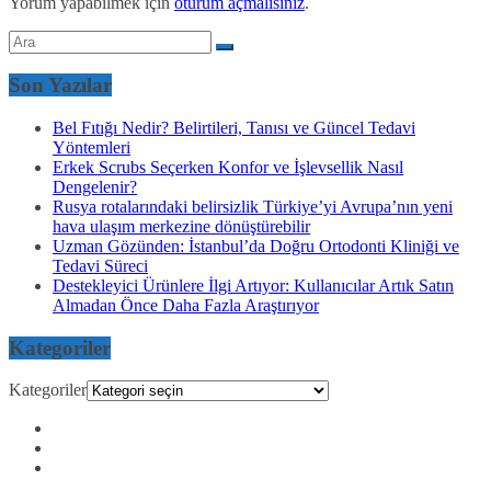
Yorum yapabilmek için
oturum açmalısınız
.
Son Yazılar
Bel Fıtığı Nedir? Belirtileri, Tanısı ve Güncel Tedavi
Yöntemleri
Erkek Scrubs Seçerken Konfor ve İşlevsellik Nasıl
Dengelenir?
Rusya rotalarındaki belirsizlik Türkiye’yi Avrupa’nın yeni
hava ulaşım merkezine dönüştürebilir
Uzman Gözünden: İstanbul’da Doğru Ortodonti Kliniği ve
Tedavi Süreci
Destekleyici Ürünlere İlgi Artıyor: Kullanıcılar Artık Satın
Almadan Önce Daha Fazla Araştırıyor
Kategoriler
Kategoriler