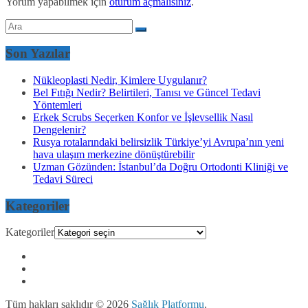
Yorum yapabilmek için
oturum açmalısınız
.
Son Yazılar
Nükleoplasti Nedir, Kimlere Uygulanır?
Bel Fıtığı Nedir? Belirtileri, Tanısı ve Güncel Tedavi
Yöntemleri
Erkek Scrubs Seçerken Konfor ve İşlevsellik Nasıl
Dengelenir?
Rusya rotalarındaki belirsizlik Türkiye’yi Avrupa’nın yeni
hava ulaşım merkezine dönüştürebilir
Uzman Gözünden: İstanbul’da Doğru Ortodonti Kliniği ve
Tedavi Süreci
Kategoriler
Kategoriler
Tüm hakları saklıdır © 2026
Sağlık Platformu
.