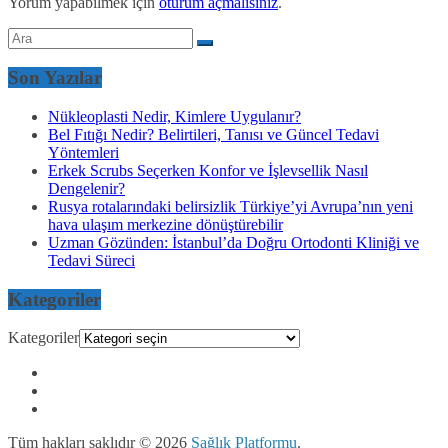
Yorum yapabilmek için
oturum açmalısınız
.
Son Yazılar
Nükleoplasti Nedir, Kimlere Uygulanır?
Bel Fıtığı Nedir? Belirtileri, Tanısı ve Güncel Tedavi
Yöntemleri
Erkek Scrubs Seçerken Konfor ve İşlevsellik Nasıl
Dengelenir?
Rusya rotalarındaki belirsizlik Türkiye’yi Avrupa’nın yeni
hava ulaşım merkezine dönüştürebilir
Uzman Gözünden: İstanbul’da Doğru Ortodonti Kliniği ve
Tedavi Süreci
Kategoriler
Kategoriler
Tüm hakları saklıdır © 2026
Sağlık Platformu
.