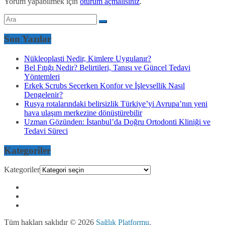
Yorum yapabilmek için
oturum açmalısınız
.
Son Yazılar
Nükleoplasti Nedir, Kimlere Uygulanır?
Bel Fıtığı Nedir? Belirtileri, Tanısı ve Güncel Tedavi
Yöntemleri
Erkek Scrubs Seçerken Konfor ve İşlevsellik Nasıl
Dengelenir?
Rusya rotalarındaki belirsizlik Türkiye’yi Avrupa’nın yeni
hava ulaşım merkezine dönüştürebilir
Uzman Gözünden: İstanbul’da Doğru Ortodonti Kliniği ve
Tedavi Süreci
Kategoriler
Kategoriler
Tüm hakları saklıdır © 2026
Sağlık Platformu
.