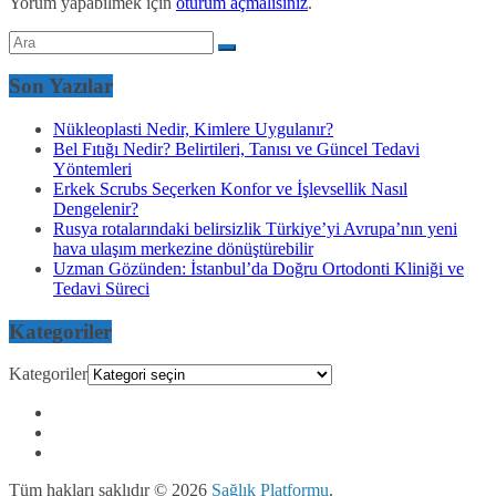
Yorum yapabilmek için
oturum açmalısınız
.
Son Yazılar
Nükleoplasti Nedir, Kimlere Uygulanır?
Bel Fıtığı Nedir? Belirtileri, Tanısı ve Güncel Tedavi
Yöntemleri
Erkek Scrubs Seçerken Konfor ve İşlevsellik Nasıl
Dengelenir?
Rusya rotalarındaki belirsizlik Türkiye’yi Avrupa’nın yeni
hava ulaşım merkezine dönüştürebilir
Uzman Gözünden: İstanbul’da Doğru Ortodonti Kliniği ve
Tedavi Süreci
Kategoriler
Kategoriler
Tüm hakları saklıdır © 2026
Sağlık Platformu
.