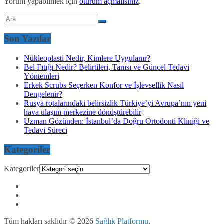
Yorum yapabilmek için
oturum açmalısınız
.
Son Yazılar
Nükleoplasti Nedir, Kimlere Uygulanır?
Bel Fıtığı Nedir? Belirtileri, Tanısı ve Güncel Tedavi
Yöntemleri
Erkek Scrubs Seçerken Konfor ve İşlevsellik Nasıl
Dengelenir?
Rusya rotalarındaki belirsizlik Türkiye’yi Avrupa’nın yeni
hava ulaşım merkezine dönüştürebilir
Uzman Gözünden: İstanbul’da Doğru Ortodonti Kliniği ve
Tedavi Süreci
Kategoriler
Kategoriler
Tüm hakları saklıdır © 2026
Sağlık Platformu
.