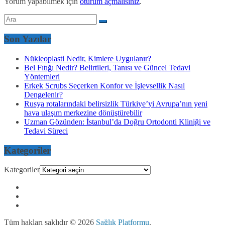
Yorum yapabilmek için
oturum açmalısınız
.
Son Yazılar
Nükleoplasti Nedir, Kimlere Uygulanır?
Bel Fıtığı Nedir? Belirtileri, Tanısı ve Güncel Tedavi
Yöntemleri
Erkek Scrubs Seçerken Konfor ve İşlevsellik Nasıl
Dengelenir?
Rusya rotalarındaki belirsizlik Türkiye’yi Avrupa’nın yeni
hava ulaşım merkezine dönüştürebilir
Uzman Gözünden: İstanbul’da Doğru Ortodonti Kliniği ve
Tedavi Süreci
Kategoriler
Kategoriler
Tüm hakları saklıdır © 2026
Sağlık Platformu
.