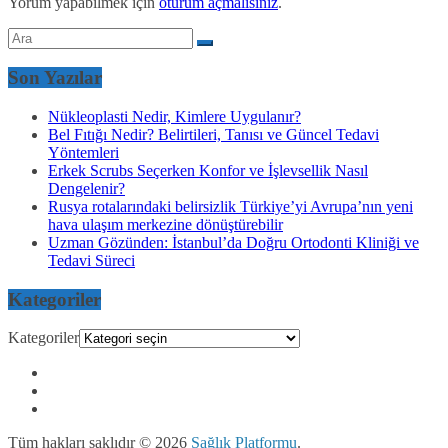
Yorum yapabilmek için
oturum açmalısınız
.
Son Yazılar
Nükleoplasti Nedir, Kimlere Uygulanır?
Bel Fıtığı Nedir? Belirtileri, Tanısı ve Güncel Tedavi
Yöntemleri
Erkek Scrubs Seçerken Konfor ve İşlevsellik Nasıl
Dengelenir?
Rusya rotalarındaki belirsizlik Türkiye’yi Avrupa’nın yeni
hava ulaşım merkezine dönüştürebilir
Uzman Gözünden: İstanbul’da Doğru Ortodonti Kliniği ve
Tedavi Süreci
Kategoriler
Kategoriler
Tüm hakları saklıdır © 2026
Sağlık Platformu
.