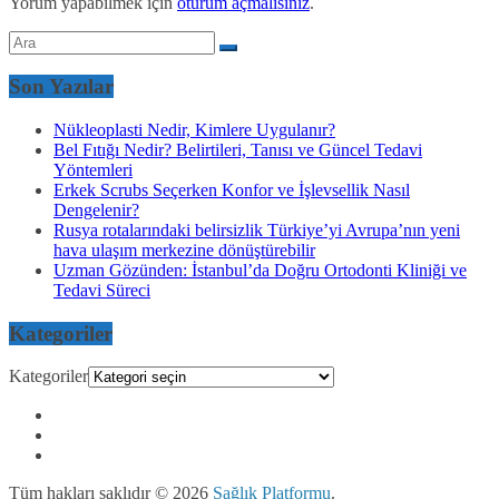
Yorum yapabilmek için
oturum açmalısınız
.
Son Yazılar
Nükleoplasti Nedir, Kimlere Uygulanır?
Bel Fıtığı Nedir? Belirtileri, Tanısı ve Güncel Tedavi
Yöntemleri
Erkek Scrubs Seçerken Konfor ve İşlevsellik Nasıl
Dengelenir?
Rusya rotalarındaki belirsizlik Türkiye’yi Avrupa’nın yeni
hava ulaşım merkezine dönüştürebilir
Uzman Gözünden: İstanbul’da Doğru Ortodonti Kliniği ve
Tedavi Süreci
Kategoriler
Kategoriler
Tüm hakları saklıdır © 2026
Sağlık Platformu
.