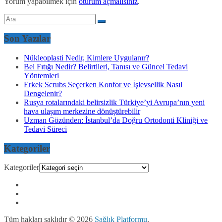
Yorum yapabilmek için
oturum açmalısınız
.
Son Yazılar
Nükleoplasti Nedir, Kimlere Uygulanır?
Bel Fıtığı Nedir? Belirtileri, Tanısı ve Güncel Tedavi
Yöntemleri
Erkek Scrubs Seçerken Konfor ve İşlevsellik Nasıl
Dengelenir?
Rusya rotalarındaki belirsizlik Türkiye’yi Avrupa’nın yeni
hava ulaşım merkezine dönüştürebilir
Uzman Gözünden: İstanbul’da Doğru Ortodonti Kliniği ve
Tedavi Süreci
Kategoriler
Kategoriler
Tüm hakları saklıdır © 2026
Sağlık Platformu
.