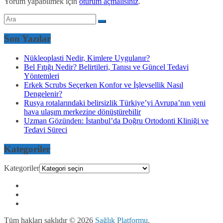
Yorum yapabilmek için
oturum açmalısınız
.
Son Yazılar
Nükleoplasti Nedir, Kimlere Uygulanır?
Bel Fıtığı Nedir? Belirtileri, Tanısı ve Güncel Tedavi
Yöntemleri
Erkek Scrubs Seçerken Konfor ve İşlevsellik Nasıl
Dengelenir?
Rusya rotalarındaki belirsizlik Türkiye’yi Avrupa’nın yeni
hava ulaşım merkezine dönüştürebilir
Uzman Gözünden: İstanbul’da Doğru Ortodonti Kliniği ve
Tedavi Süreci
Kategoriler
Kategoriler
Tüm hakları saklıdır © 2026
Sağlık Platformu
.