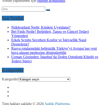
Yorum yapabilmek için
oturum açmalısınız
.
Son Yazılar
Nükleoplasti Nedir, Kimlere Uygulanır?
Bel Fıtığı Nedir? Belirtileri, Tanısı ve Güncel Tedavi
Yöntemleri
Erkek Scrubs Seçerken Konfor ve İşlevsellik Nasıl
Dengelenir?
Rusya rotalarındaki belirsizlik Türkiye’yi Avrupa’nın yeni
hava ulaşım merkezine dönüştürebilir
Uzman Gözünden: İstanbul’da Doğru Ortodonti Kliniği ve
Tedavi Süreci
Kategoriler
Kategoriler
Tüm hakları saklıdır © 2026
Sağlık Platformu
.