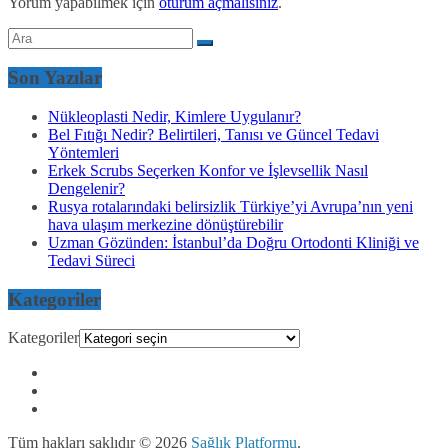
Yorum yapabilmek için
oturum açmalısınız
.
Son Yazılar
Nükleoplasti Nedir, Kimlere Uygulanır?
Bel Fıtığı Nedir? Belirtileri, Tanısı ve Güncel Tedavi
Yöntemleri
Erkek Scrubs Seçerken Konfor ve İşlevsellik Nasıl
Dengelenir?
Rusya rotalarındaki belirsizlik Türkiye’yi Avrupa’nın yeni
hava ulaşım merkezine dönüştürebilir
Uzman Gözünden: İstanbul’da Doğru Ortodonti Kliniği ve
Tedavi Süreci
Kategoriler
Kategoriler
Tüm hakları saklıdır © 2026
Sağlık Platformu
.