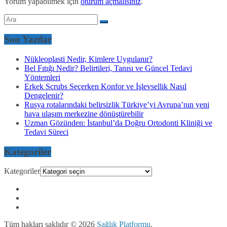
Yorum yapabilmek için
oturum açmalısınız
.
Son Yazılar
Nükleoplasti Nedir, Kimlere Uygulanır?
Bel Fıtığı Nedir? Belirtileri, Tanısı ve Güncel Tedavi
Yöntemleri
Erkek Scrubs Seçerken Konfor ve İşlevsellik Nasıl
Dengelenir?
Rusya rotalarındaki belirsizlik Türkiye’yi Avrupa’nın yeni
hava ulaşım merkezine dönüştürebilir
Uzman Gözünden: İstanbul’da Doğru Ortodonti Kliniği ve
Tedavi Süreci
Kategoriler
Kategoriler
Tüm hakları saklıdır © 2026
Sağlık Platformu
.