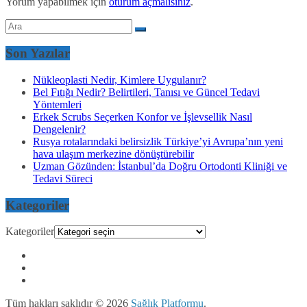
Yorum yapabilmek için
oturum açmalısınız
.
Son Yazılar
Nükleoplasti Nedir, Kimlere Uygulanır?
Bel Fıtığı Nedir? Belirtileri, Tanısı ve Güncel Tedavi
Yöntemleri
Erkek Scrubs Seçerken Konfor ve İşlevsellik Nasıl
Dengelenir?
Rusya rotalarındaki belirsizlik Türkiye’yi Avrupa’nın yeni
hava ulaşım merkezine dönüştürebilir
Uzman Gözünden: İstanbul’da Doğru Ortodonti Kliniği ve
Tedavi Süreci
Kategoriler
Kategoriler
Tüm hakları saklıdır © 2026
Sağlık Platformu
.