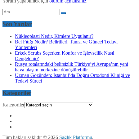
Yorum yapabilmek için
oturum açmalısınız
.
Son Yazılar
Nükleoplasti Nedir, Kimlere Uygulanır?
Bel Fıtığı Nedir? Belirtileri, Tanısı ve Güncel Tedavi
Yöntemleri
Erkek Scrubs Seçerken Konfor ve İşlevsellik Nasıl
Dengelenir?
Rusya rotalarındaki belirsizlik Türkiye’yi Avrupa’nın yeni
hava ulaşım merkezine dönüştürebilir
Uzman Gözünden: İstanbul’da Doğru Ortodonti Kliniği ve
Tedavi Süreci
Kategoriler
Kategoriler
Tüm hakları saklıdır © 2026
Sağlık Platformu
.