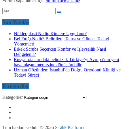
Yorum yapabilmek için
oturum açmalısınız
.
Son Yazılar
Nükleoplasti Nedir, Kimlere Uygulanır?
Bel Fıtığı Nedir? Belirtileri, Tanısı ve Güncel Tedavi
Yöntemleri
Erkek Scrubs Seçerken Konfor ve İşlevsellik Nasıl
Dengelenir?
Rusya rotalarındaki belirsizlik Türkiye’yi Avrupa’nın yeni
hava ulaşım merkezine dönüştürebilir
Uzman Gözünden: İstanbul’da Doğru Ortodonti Kliniği ve
Tedavi Süreci
Kategoriler
Kategoriler
Tüm hakları saklıdır © 2026
Sağlık Platformu
.