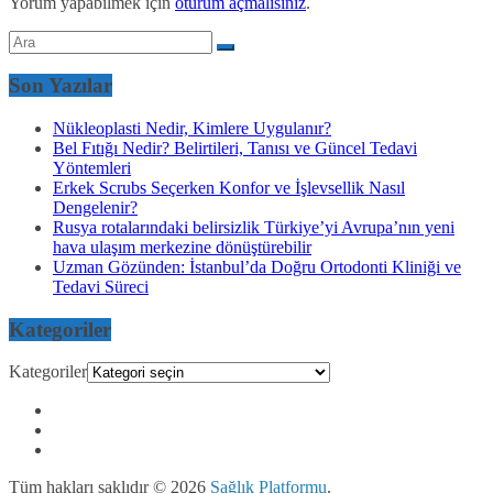
Yorum yapabilmek için
oturum açmalısınız
.
Son Yazılar
Nükleoplasti Nedir, Kimlere Uygulanır?
Bel Fıtığı Nedir? Belirtileri, Tanısı ve Güncel Tedavi
Yöntemleri
Erkek Scrubs Seçerken Konfor ve İşlevsellik Nasıl
Dengelenir?
Rusya rotalarındaki belirsizlik Türkiye’yi Avrupa’nın yeni
hava ulaşım merkezine dönüştürebilir
Uzman Gözünden: İstanbul’da Doğru Ortodonti Kliniği ve
Tedavi Süreci
Kategoriler
Kategoriler
Tüm hakları saklıdır © 2026
Sağlık Platformu
.