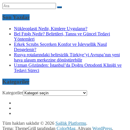
Son Yazılar
Nükleoplasti Nedir, Kimlere Uygulanır?
Bel Fıtığı Nedir? Belirtileri, Tanısı ve Güncel Tedavi
Yöntemleri
Erkek Scrubs Seçerken Konfor ve İşlevsellik Nasıl
Dengelenir?
Rusya rotalarındaki belirsizlik Türkiye’yi Avrupa’nın yeni
hava ulaşım merkezine dönüştürebilir
Uzman Gözünden: İstanbul’da Doğru Ortodonti Kliniği ve
Tedavi Süreci
Kategoriler
Kategoriler
Tüm hakları saklıdır © 2026
Sağlık Platformu
.
Tema: ThemeGrill tarafından
ColorMag
. Altyapı
WordPress
.